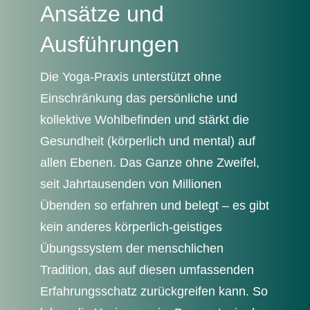
Ansätze und
Ausführungen
Die Yoga-Praxis unterstützt ohne
Einschränkung das persönliche und
kollektive Wohlbefinden und stärkt die
Gesundheit (körperlich und mental) auf
allen Ebenen. Das Ganze ohne Zweifel,
seit Jahrtausenden von Millionen
Übenden so erfahren und belegt – es gibt
kein anderes körperlich-geistiges
Übungssystem der menschlichen
Tradition, das auf diesen umfassenden
Erfahrungsschatz zurückgreifen kann. So