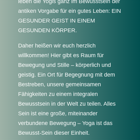
leben die Yogis ganz im Bewusstsein der
antiken Vorgabe für ein gutes Leben: EIN
GESUNDER GEIST IN EINEM
GESUNDEN KÖRPER.
Daher heißen wir euch herzlich
willkommen! Hier gibt es Raum für
Bewegung und Stille – körperlich und
geistig. Ein Ort für Begegnung mit dem
Bestreben, unsere gemeinsamen
Fähigkeiten zu einem integralen
Bewusstsein in der Welt zu teilen. Alles
Sein ist eine große, miteinander
verbundene Bewegung – Yoga ist das
Bewusst-Sein dieser Einheit.