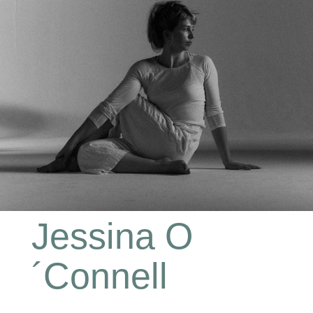
Jessina O
´Connell