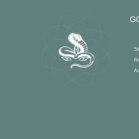
G
St
Re
Au