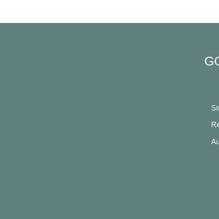
G
St
Re
Au