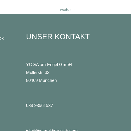
weiter
→
UNSER KONTAKT
ok
YOGA am Engel GmbH
Müllerstr. 33
80469 München
089 93961937
info@jivamuktimunich.com