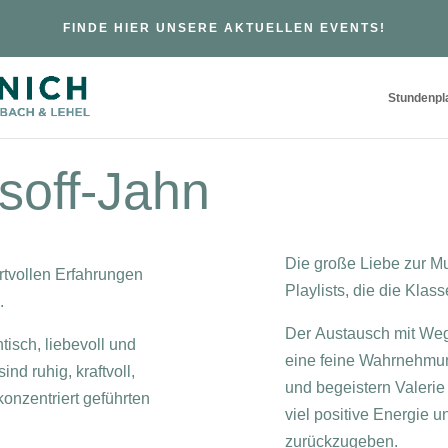
FINDE HIER UNSERE AKTUELLEN EVENTS!
Stundenpl
soff-Jahn
Die große Liebe zur Mu
ertvollen Erfahrungen
Playlists, die die Klas
.
Der Austausch mit We
tisch, liebevoll und
eine feine Wahrnehmun
ind ruhig, kraftvoll,
und begeistern Valerie
onzentriert geführten
viel positive Energie
zurückzugeben.