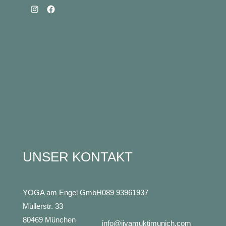
Instagram
Facebook
UNSER KONTAKT
YOGA am Engel GmbH
089 93961937
Müllerstr. 33
80469 München
info@jivamuktimunich.com