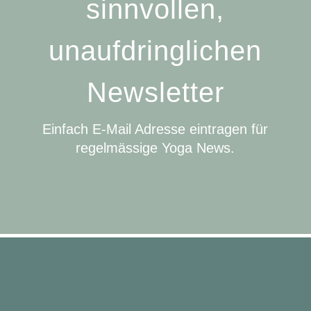
sinnvollen,
unaufdringlichen
Newsletter
Einfach E-Mail Adresse eintragen für
regelmässige Yoga News.